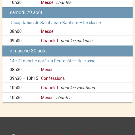
10h30
Messe
chantée
samedi 29 août
Décapitation de Saint Jean-Baptiste – IIIe classe
08h00
Messe
09h00
Chapelet
pour les malades
dimanche 30 août
14e Dimanche après la Pentecôte – IIe classe
08h30
Messe
09h30 – 10h15
Confessions
10h00
Chapelet
pour les vocations
10h30
Messe
chantée