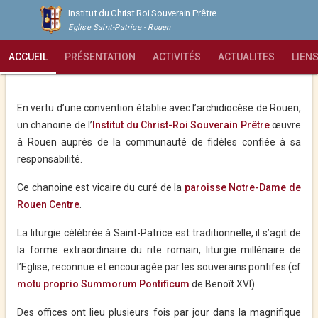
Institut du Christ Roi Souverain Prêtre
Église Saint-Patrice - Rouen
ACCUEIL
PRÉSENTATION
ACTIVITÉS
ACTUALITES
LIEN
Bienvenue à Saint-Patrice !
En vertu d’une convention établie avec l’archidiocèse de Rouen,
un chanoine de l’
Institut du Christ-Roi Souverain Prêtre
œuvre
à Rouen auprès de la communauté de fidèles confiée à sa
responsabilité.
Ce chanoine est vicaire du curé de la
paroisse Notre-Dame de
Rouen Centre
.
La liturgie célébrée à Saint-Patrice est traditionnelle, il s’agit de
la forme extraordinaire du rite romain, liturgie millénaire de
l’Eglise, reconnue et encouragée par les souverains pontifes (cf
motu proprio Summorum Pontificum
de Benoît XVI)
Des offices ont lieu plusieurs fois par jour dans la magnifique