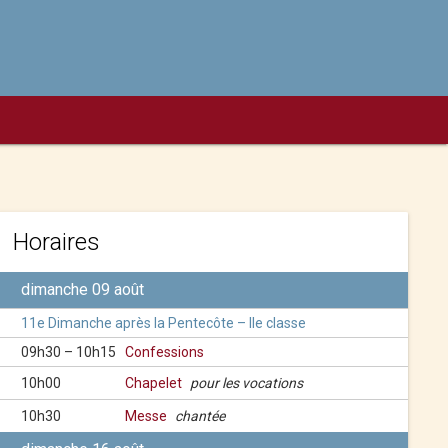
Horaires
dimanche 09 août
11e Dimanche après la Pentecôte – IIe classe
09h30 – 10h15
Confessions
10h00
Chapelet
pour les vocations
10h30
Messe
chantée