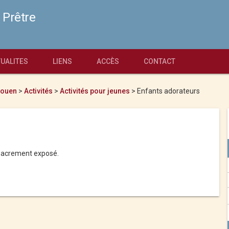
 Prêtre
UALITES
LIENS
ACCÈS
CONTACT
 Rouen
>
Activités
>
Activités pour jeunes
>
Enfants adorateurs
-Sacrement exposé.