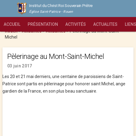
Institut du Christ Roi Souverain Prêtre
Église Saint-Patrice - Rouen
ACCUEIL
PRÉSENTATION
ACTIVITÉS
ACTUALITES
LIEN
Institut du Christ Roi Souverain Prêtre - Église Saint-Patrice -
Rouen
>
Actualites
>
Actualités
>
Pèlerinage au Mont-Saint-
Michel
Pèlerinage au Mont-Saint-Michel
03 juin 2017
Les 20 et 21 mai derniers, une centaine de paroissiens de Saint-
Patrice sont partis en pèlerinage pour honorer saint Michel, ange
gardien de la France, en son plus beau sanctuaire.